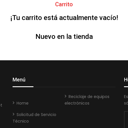
Carrito
¡Tu carrito está actualmente vacío!
Nuevo en la tienda
Menú
H
Reciclaje de equipos
E
Home
electrónicos
s
et
Solicitud de Servicio
Técnico