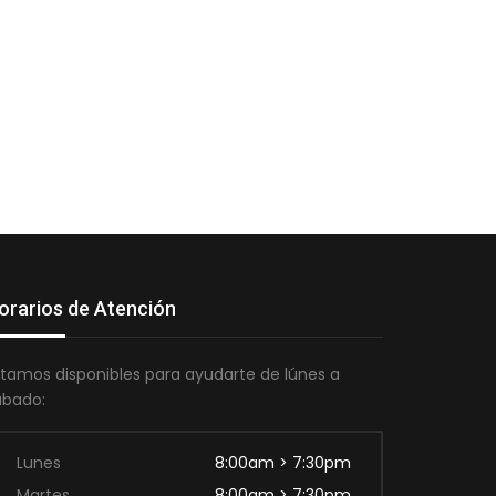
orarios de Atención
stamos disponibles para ayudarte de lúnes a
ábado:
Lunes
8:00am > 7:30pm
Martes
8:00am > 7:30pm